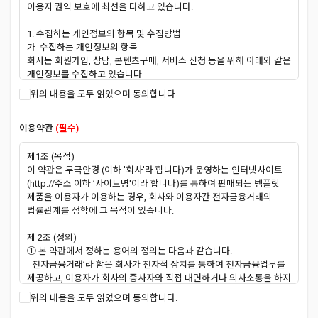
이용자 권익 보호에 최선을 다하고 있습니다.
1. 수집하는 개인정보의 항목 및 수집방법
가. 수집하는 개인정보의 항목
회사는 회원가입, 상담, 콘텐츠구매, 서비스 신청 등을 위해 아래와 같은
개인정보를 수집하고 있습니다.
필수사항 : 아이디, 비밀번호, 비밀번호 찾기 질문과 답변, 이메일 주소,
위의 내용을 모두 읽었으며 동의합니다.
닉네임
선택사항 : 이름, 전화번호
이용약관
(필수)
또한 서비스 이용과정이나 사업처리 과정에서 아래와 같은 정보들이
자동으로 생성되어 수집될 수 있습니다.
IP Address, 쿠키, 접속로그, 서비스 이용 기록, 불량 이용 기록,
제1조 (목적)
결제기록
이 약관은 무극안경 (이하 '회사'라 합니다)가 운영하는 인터넷사이트
나. 개인정보 수집방법
(http://주소 이하 ’사이트명'이라 합니다)를 통하여 판매되는 템플릿
회사는 다음과 같은 방법으로 개인정보를 수집합니다.
제품을 이용자가 이용하는 경우, 회사와 이용자간 전자금융거래의
홈페이지 회원가입, 상담게시판, 이메일, 이벤트 응모, 배송요청
법률관계를 정함에 그 목적이 있습니다.
협력회사로부터의 제공
생성정보 수집 툴을 통한 수집
제 2조 (정의)
① 본 약관에서 정하는 용어의 정의는 다음과 같습니다.
2. 개인정보의 수집 및 이용목적
- 전자금융거래’라 함은 회사가 전자적 장치를 통하여 전자금융업무를
가. 서비스 제공에 관한 계약 이행 및 서비스 제공에 따른 요금정산
제공하고, 이용자가 회사의 종사자와 직접 대면하거나 의사소통을 하지
콘텐츠 제공, 구매 및 요금 결제, 요금추심
아니하고 자동화된 방식으로 이를 이용하는 거래를 말합니다.
위의 내용을 모두 읽었으며 동의합니다.
나. 회원 관리
- 접근매체’라 함은 전자금융거래에 있어서 거래지시를 하거나 이용자
회원제 서비스 이용 및 제한적 본인 확인제에 따른 본인확인, 개인식별,